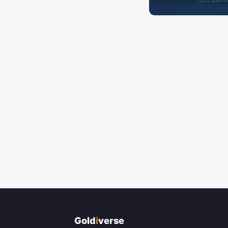
Gold
i
verse