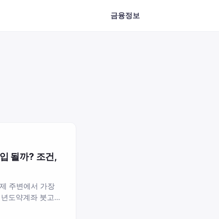
금융정보
 될까? 조건,
제 주변에서 가장
 청년도약계좌 붓고
 정부가…