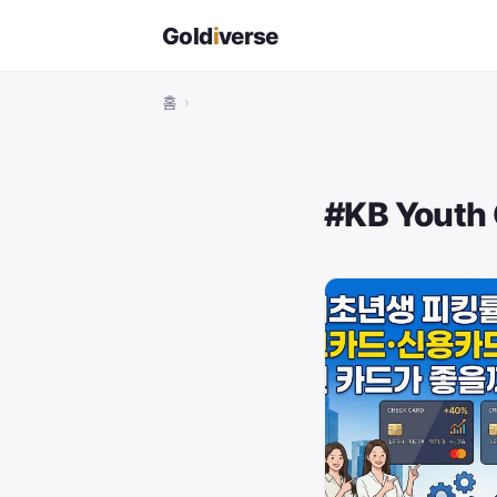
Gold
i
verse
홈
›
#KB Yout