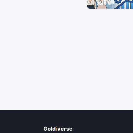
Gold
i
verse